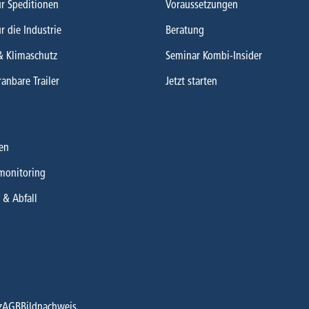
ür Speditionen
Voraussetzungen
ür die Industrie
Beratung
& Klimaschutz
Seminar Kombi-Insider
ranbare Trailer
Jetzt starten
en
monitoring
 & Abfall
z
AGB
Bildnachweis